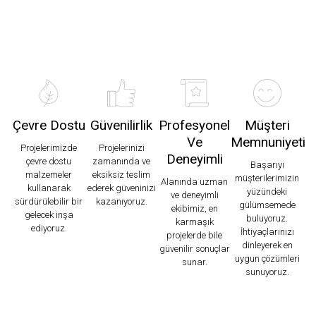
Çevre Dostu
Güvenilirlik
Profesyonel
Müşteri
Ve
Memnuniyeti
Projelerimizde
Projelerinizi
Deneyimli
çevre dostu
zamanında ve
Başarıyı
malzemeler
eksiksiz teslim
müşterilerimizin
Alanında uzman
kullanarak
ederek güveninizi
yüzündeki
ve deneyimli
sürdürülebilir bir
kazanıyoruz.
gülümsemede
ekibimiz, en
gelecek inşa
buluyoruz.
karmaşık
ediyoruz.
İhtiyaçlarınızı
projelerde bile
dinleyerek en
güvenilir sonuçlar
uygun çözümleri
sunar.
sunuyoruz.