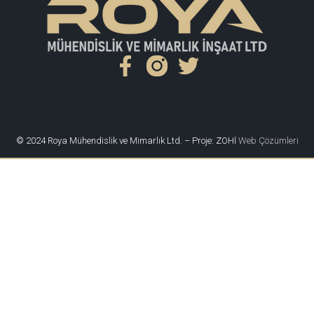
© 2024 Roya Mühendislik ve Mimarlık Ltd. – Proje: ZOHİ
Web Çözümleri